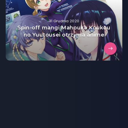
31 Grudnia 2020
Spin-off mangi Mahouka Koukou
no Yuutousei otrzyma anime