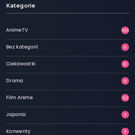
Kategorie
AnimeTV
585
Bez kategorii
6
Ciekawostki
61
Drama
9
Film Anime
122
Japonia
3
Konwenty
3