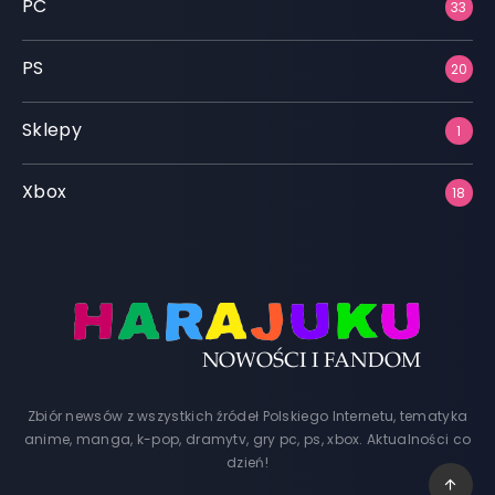
PC
33
PS
20
Sklepy
1
Xbox
18
Zbiór newsów z wszystkich źródeł Polskiego Internetu, tematyka
anime, manga, k-pop, dramytv, gry pc, ps, xbox. Aktualności co
dzień!