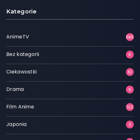
Kategorie
AnimeTV
585
Bez kategorii
6
Ciekawostki
61
Drama
9
Film Anime
122
Japonia
3