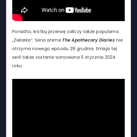
Ponadto, krótką przerwę zaliczy także popularna
„Zielarka”. Seria anime
The Apothecary Diaries
nie
otrzyma nowego epizodu 29 grudnia. Emisja tej
serii także zostanie wznowiona 5 stycznia 2024
roku.