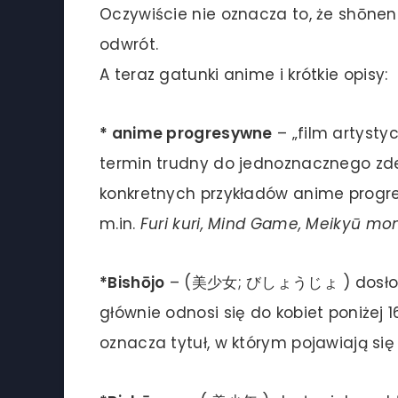
Oczywiście nie oznacza to, że shōne
odwrót.
A teraz gatunki anime i krótkie opisy:
* anime progresywne
– „film artysty
termin trudny do jednoznacznego zde
konkretnych przykładów anime progre
m.in.
Furi kuri, Mind Game, Meikyū mon
*Bishōjo
– (美少女; びしょうじょ ) dosłowni
głównie odnosi się do kobiet poniżej 
oznacza tytuł, w którym pojawiają się