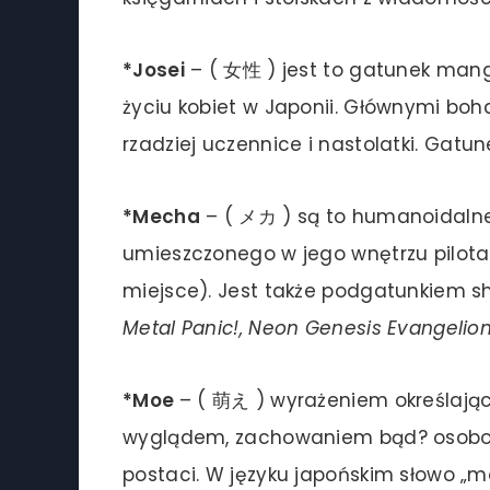
*Josei
– ( 女性 ) jest to gatunek mang
życiu kobiet w Japonii. Głównymi boha
rzadziej uczennice i nastolatki. Gatu
*Mecha
– ( メカ ) są to humanoidalne
umieszczonego w jego wnętrzu pilota
miejsce). Jest także podgatunkiem s
Metal Panic!, Neon Genesis Evangelion
*Moe
– ( 萌え ) wyrażeniem określają
wyglądem, zachowaniem bąd? osobowo
postaci. W języku japońskim słowo „m