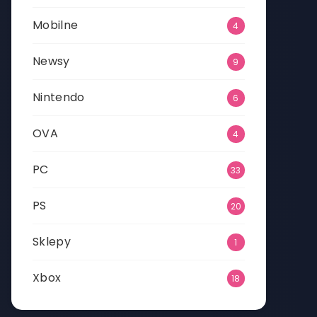
Mobilne
4
Newsy
9
Nintendo
6
OVA
4
PC
33
PS
20
Sklepy
1
Xbox
18