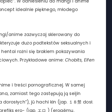
łopiec”. W odniesieniu do mangi i anime
koncept idealnie pięknego, młodego
ngi/anime zazwyczaj skierowany do
kteryzuje dużo podtekstów seksualnych i
hentai rożni się brakiem pokazywania
łciowych. Przykładowe anime:
Chobits, Elfen
ime i treści pornograficznej. W samej
ana, zamiast tego zastępują ją seijin
orosłych”), jū hachi kin (jap. １８禁 dosł.
prefiks ero- (jap. エロ ) (erogēmu,