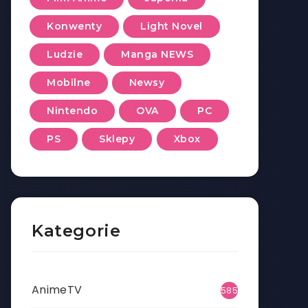
Konwenty
Light Novel
Ludzie
Manga NEWS
Mobilne
Newsy
Nintendo
OVA
PC
PS
Sklepy
Xbox
Kategorie
AnimeTV
585