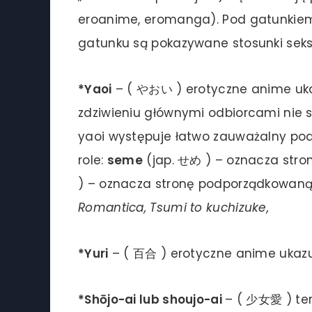
eroanime, eromanga). Pod gatunkiem h
gatunku są pokazywane stosunki seks
*Yaoi
– ( やおい ) erotyczne anime uka
zdziwieniu głównymi odbiorcami nie s
yaoi występuje łatwo zauważalny po
role:
seme
(jap. せめ ) – oznacza str
) – oznacza stronę podporządkowaną
Romantica, Tsumi to kuchizuke,
*Yuri
– ( 百合 ) erotyczne anime ukaz
*Shōjo-ai lub shoujo-ai
– ( 少女愛 ) te