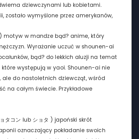
dwiema dziewczynami lub kobietami.
nii, zostało wymyślone przez amerykanów,
) motyw w mandze bąd? anime, który
 mężczyzn. Wyrażanie uczuć w shounen-ai
ocałunków, bąd? do lekkich aluzji na temat
, które występują w yaoi. Shounen-ai nie
 ale do nastoletnich dziewcząt, wśród
ć na całym świecie. Przykładowe
ショタコン lub ショタ ) japoński skrót
aponii oznaczający pokładanie swoich