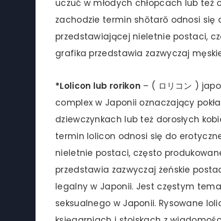
uczuć w młodych chłopcach lub też o
zachodzie termin shōtarō odnosi się 
przedstawiającej nieletnie postaci, 
grafika przedstawia zazwyczaj męskie
*Lolicon lub rorikon
– ( ロリコン ) japońs
complex w Japonii oznaczający pokł
dziewczynkach lub też dorosłych kobi
termin lolicon odnosi się do erotycz
nieletnie postaci, często produkowane
przedstawia zazwyczaj żeńskie postaci 
legalny w Japonii. Jest częstym te
seksualnego w Japonii. Rysowane lol
księgarniach i stoiskach z wiadomośc