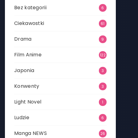
Bez kategorii
6
Ciekawostki
61
Drama
9
Film Anime
122
Japonia
3
Konwenty
3
Light Novel
1
Ludzie
6
Manga NEWS
26