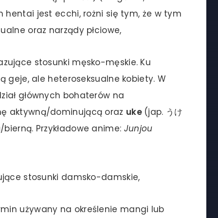
entai jest ecchi, rożni się tym, że w tym
ualne oraz narządy płciowe,
zujące stosunki męsko-męskie. Ku
ą geje, ale heteroseksualne kobiety. W
dział głównych bohaterów na
onę aktywną/dominującą oraz
uke
(jap. うけ
/bierną. Przykładowe anime:
Junjou
ujące stosunki damsko-damskie,
rmin używany na określenie mangi lub