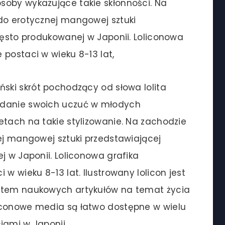
soby wykazujące takie skłonności. Na
do erotycznej mangowej sztuki
często produkowanej w Japonii. Loliconowa
 postaci w wieku 8-13 lat,
ki skrót pochodzący od słowa lolita
adanie swoich uczuć w młodych
etach na takie stylizowanie. Na zachodzie
nej mangowej sztuki przedstawiającej
j w Japonii. Loliconowa grafika
w wieku 8-13 lat. Ilustrowany lolicon jest
matem naukowych artykułów na temat życia
iconowe media są łatwo dostępne w wielu
iami w Japonii,