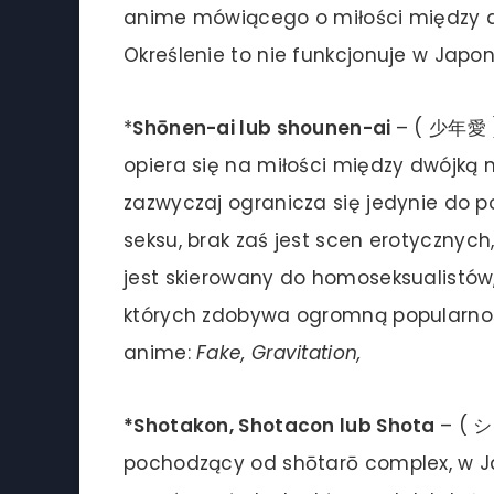
anime mówiącego o miłości między 
Określenie to nie funkcjonuje w Japo
*
Shōnen-ai lub shounen-ai
– ( 少年愛 
opiera się na miłości między dwójką
zazwyczaj ogranicza się jedynie do p
seksu, brak zaś jest scen erotycznych
jest skierowany do homoseksualistów,
których zdobywa ogromną popularnoś
anime:
Fake, Gravitation,
*Shotakon, Shotacon lub Shota
– ( 
pochodzący od shōtarō complex, w J