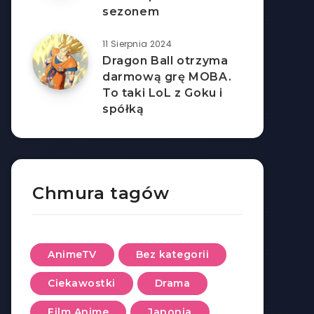
sezonem
11 Sierpnia 2024
Dragon Ball otrzyma
darmową grę MOBA.
To taki LoL z Goku i
spółką
Chmura tagów
AnimeTV
Bez kategorii
Ciekawostki
Drama
Film Anime
Japonia