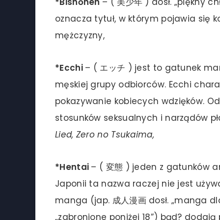
*Bishōnen
– ( 美少年 ) dosł. „piękny ch
oznacza tytuł, w którym pojawia się 
mężczyzny,
*Ecchi
– ( エッチ ) jest to gatunek ma
męskiej grupy odbiorców. Ecchi chara
pokazywanie kobiecych wdzięków. Od 
stosunków seksualnych i narządów p
Lied, Zero no Tsukaima,
*Hentai
– ( 変態 ) jeden z gatunków an
Japonii ta nazwa raczej nie jest używ
manga (jap. 成人漫画 dosł. „manga dla d
„zabronione poniżej 18”) bąd? dodają 