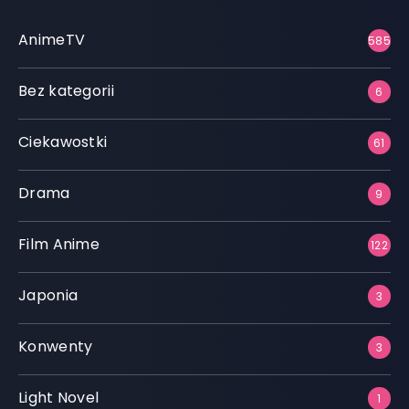
AnimeTV
585
Bez kategorii
6
Ciekawostki
61
Drama
9
Film Anime
122
Japonia
3
Konwenty
3
Light Novel
1