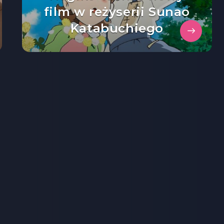
film w reżyserii Sunao
Katabuchiego