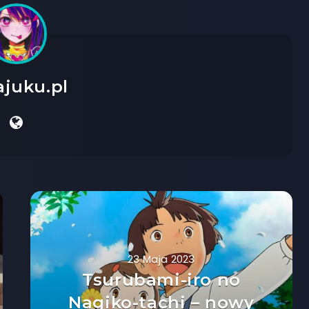
ajuku.pl
23 Maja 2023
Tsurubami-iro no
Nagiko-tachi – nowy