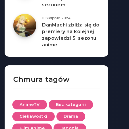
sezonem
11 Sierpnia 2024
DanMachi zbliża się do
premiery na kolejnej
zapowiedzi 5. sezonu
anime
Chmura tagów
AnimeTV
Bez kategorii
Ciekawostki
Drama
Film Anime
Japonia