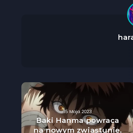
har
15 Maja 2023
Baki Hanma powraca
na nowym zwiastunie.