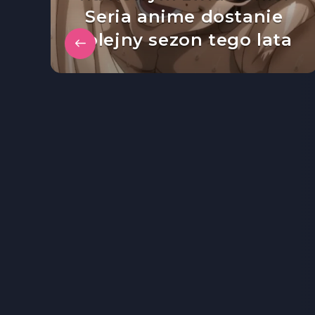
Seria anime dostanie
kolejny sezon tego lata