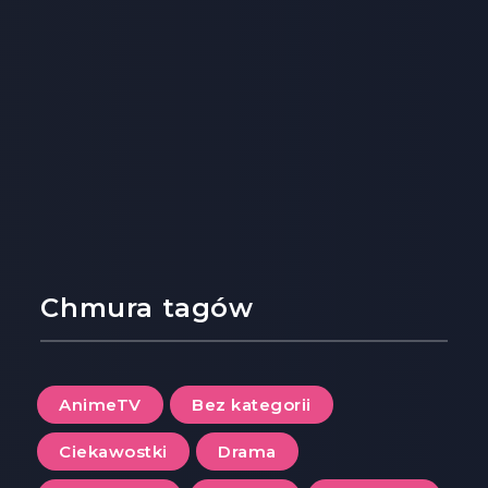
Chmura tagów
AnimeTV
Bez kategorii
Ciekawostki
Drama