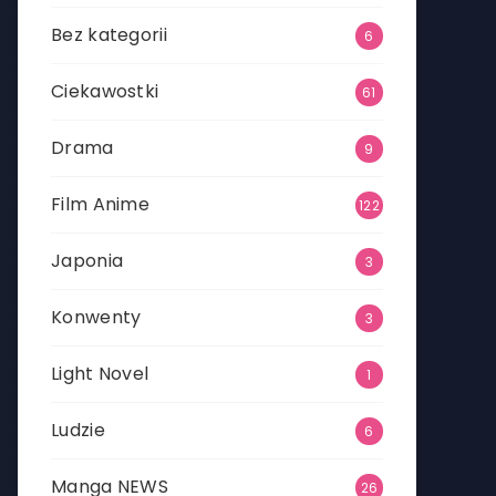
Bez kategorii
6
Ciekawostki
61
Drama
9
Film Anime
122
Japonia
3
Konwenty
3
Light Novel
1
Ludzie
6
Manga NEWS
26