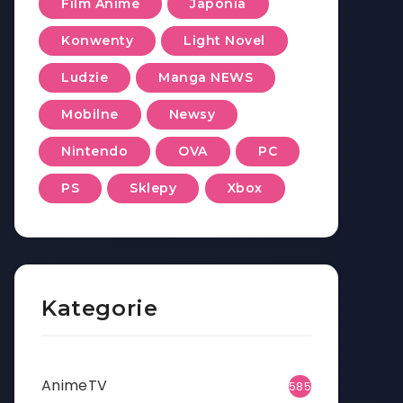
Film Anime
Japonia
Konwenty
Light Novel
Ludzie
Manga NEWS
Mobilne
Newsy
Nintendo
OVA
PC
PS
Sklepy
Xbox
Kategorie
AnimeTV
585