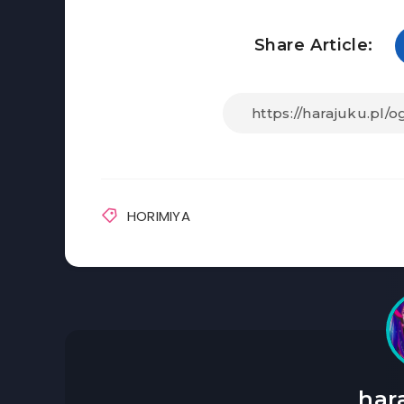
Share Article:
HORIMIYA
har