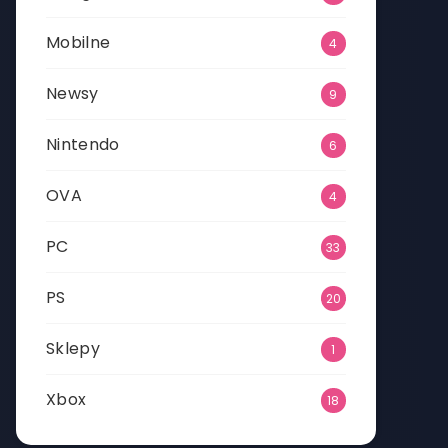
Mobilne
4
Newsy
9
Nintendo
6
OVA
4
PC
33
PS
20
Sklepy
1
Xbox
18