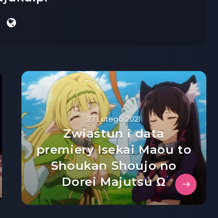
27 Lutego 2021
Zwiastun i data
premiery Isekai Maou to
Shoukan Shoujo no
Dorei Majutsu Ω