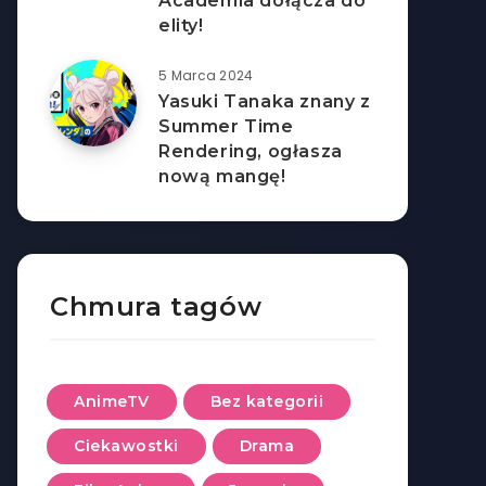
Academia dołącza do
elity!
5 Marca 2024
Yasuki Tanaka znany z
Summer Time
Rendering, ogłasza
nową mangę!
Chmura tagów
AnimeTV
Bez kategorii
Ciekawostki
Drama