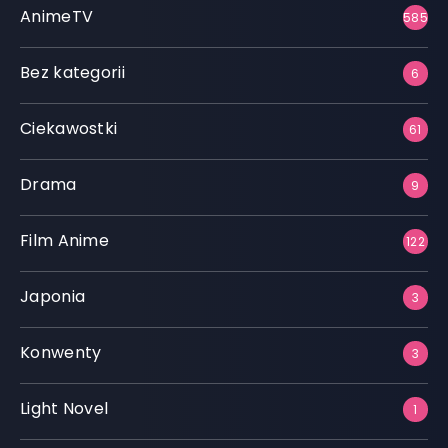
AnimeTV
585
Bez kategorii
6
Ciekawostki
61
Drama
9
Film Anime
122
Japonia
3
Konwenty
3
Light Novel
1