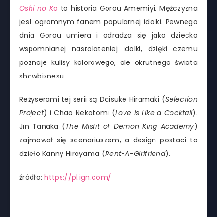
Oshi no K
o
to historia Gorou Amemiyi. Mężczyzna
jest ogromnym fanem popularnej idolki. Pewnego
dnia Gorou umiera i odradza się jako dziecko
wspomnianej nastolateniej idolki, dzięki czemu
poznaje kulisy kolorowego, ale okrutnego świata
showbiznesu.
Reżyserami tej serii są Daisuke Hiramaki (
Selection
Project
) i Chao Nekotomi (
Love is Like a Cocktail
).
Jin Tanaka (
The Misfit of Demon King Academy
)
zajmował się scenariuszem, a design postaci to
dzieło Kanny Hirayama (
Rent-A-Girlfriend
).
źródło:
https://pl.ign.com/