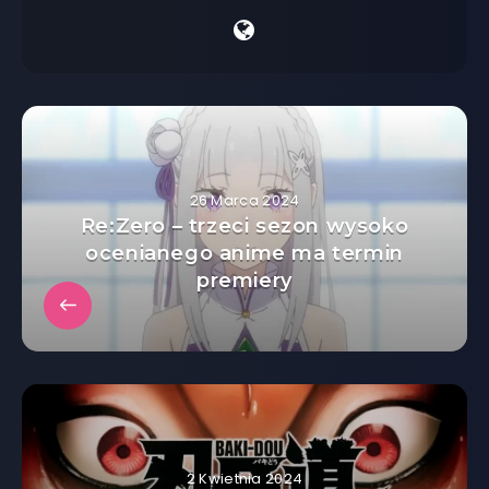
26 Marca 2024
Re:Zero – trzeci sezon wysoko
ocenianego anime ma termin
premiery
2 Kwietnia 2024