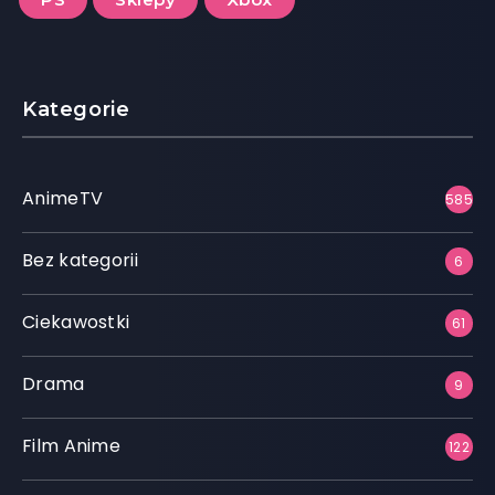
Kategorie
AnimeTV
585
Bez kategorii
6
Ciekawostki
61
Drama
9
Film Anime
122