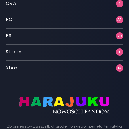
OVA
4
PC
33
PS
20
Sklepy
1
Xbox
18
Zbiór newsów z wszystkich źródeł Polskiego Internetu, tematyka