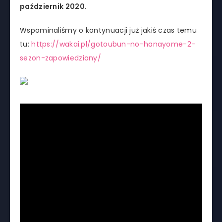
październik 2020
.
Wspominaliśmy o kontynuacji już jakiś czas temu
tu:
https://wakai.pl/gotoubun-no-hanayome-2-
sezon-zapowiedziany/