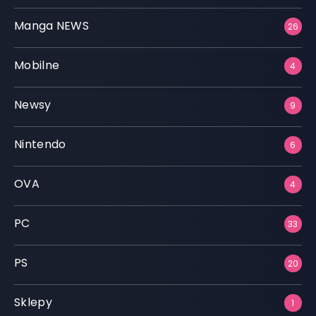
Manga NEWS
26
Mobilne
4
Newsy
9
Nintendo
6
OVA
4
PC
33
PS
20
Sklepy
1