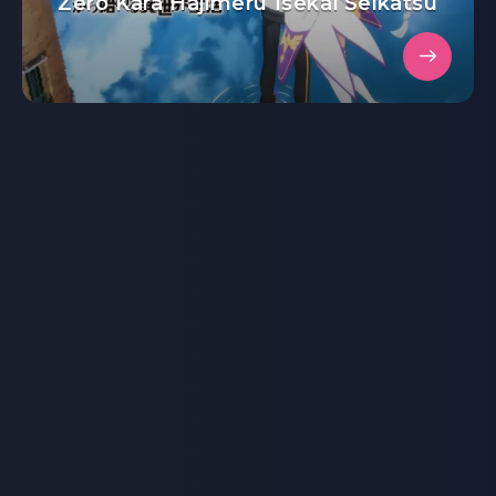
Zero Kara Hajimeru Isekai Seikatsu