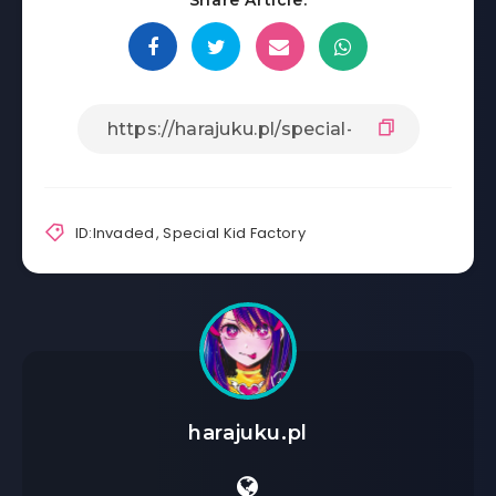
Share Article:
ID:Invaded
,
Special Kid Factory
harajuku.pl