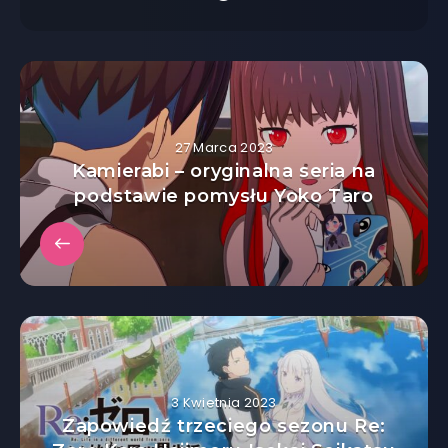
27 Marca 2023
Kamierabi – oryginalna seria na
podstawie pomysłu Yoko Taro
3 Kwietnia 2023
Zapowiedź trzeciego sezonu Re: