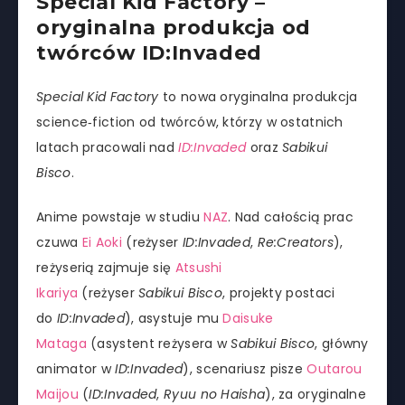
Special Kid Factory –
oryginalna produkcja od
twórców ID:Invaded
Special Kid Factory
to nowa oryginalna produkcja
science­‑fiction od twórców, którzy w ostatnich
latach pracowali nad
ID:Invaded
oraz
Sabikui
Bisco
.
Anime powstaje w studiu
NAZ
. Nad całością prac
czuwa
Ei Aoki
(reżyser
ID:Invaded
,
Re:Creators
),
reżyserią zajmuje się
Atsushi
Ikariya
(reżyser
Sabikui Bisco
, projekty postaci
do
ID:Invaded
), asystuje mu
Daisuke
Mataga
(asystent reżysera w
Sabikui Bisco
, główny
animator w
ID:Invaded
), scenariusz pisze
Outarou
Maijou
(
ID:Invaded
,
Ryuu no Haisha
), za oryginalne