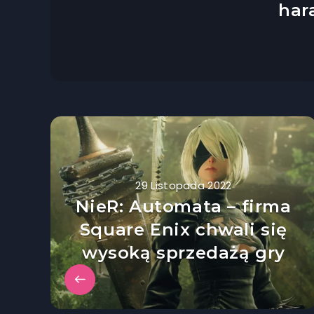
har
29 Listopada 2022
NieR: Automata – firma
Square Enix chwali się
wysoką sprzedażą gry