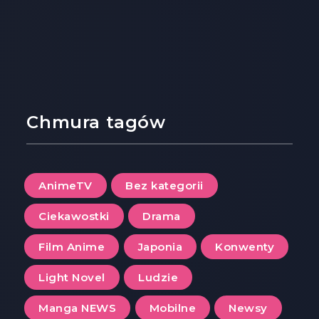
Chmura tagów
AnimeTV
Bez kategorii
Ciekawostki
Drama
Film Anime
Japonia
Konwenty
Light Novel
Ludzie
Manga NEWS
Mobilne
Newsy