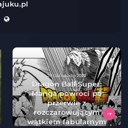
ajuku.pl
29 Listopada 2022
Dragon Ball Super:
Manga powróci po
przerwie z
rozczarowującym
wątkiem fabularnym