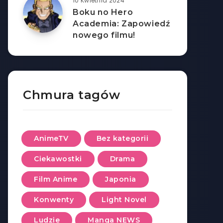
10 Kwietnia 2024
Boku no Hero
Academia: Zapowiedź
nowego filmu!
Chmura tagów
AnimeTV
Bez kategorii
Ciekawostki
Drama
Film Anime
Japonia
Konwenty
Light Novel
Ludzie
Manga NEWS