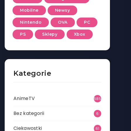
Mobilne
Newsy
Nintendo
OVA
PC
PS
Sklepy
Xbox
Kategorie
AnimeTV
585
Bez kategorii
6
Ciekawostki
61