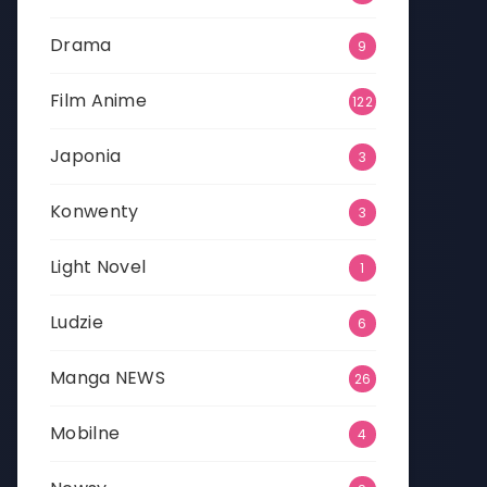
Drama
9
Film Anime
122
Japonia
3
Konwenty
3
Light Novel
1
Ludzie
6
Manga NEWS
26
Mobilne
4