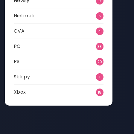
Newsy
9
Nintendo
6
OVA
4
PC
33
PS
20
Sklepy
1
Xbox
18