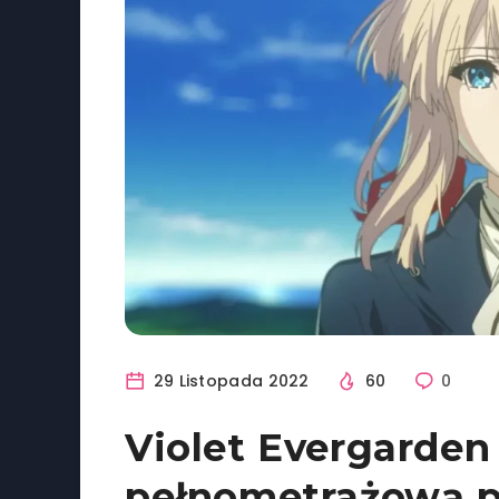
29 Listopada 2022
60
0
Violet Evergarden
pełnometrażową p