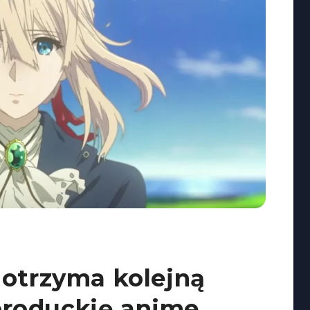
 otrzyma kolejną
roduckję anime