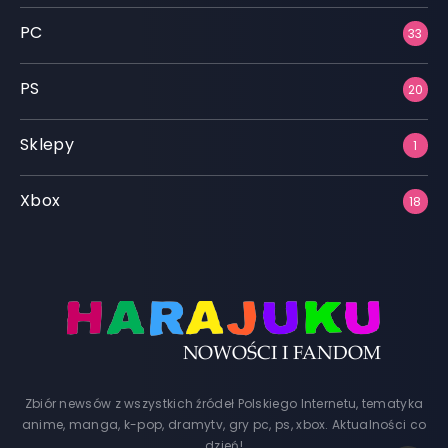
PC
33
PS
20
Sklepy
1
Xbox
18
Zbiór newsów z wszystkich źródeł Polskiego Internetu, tematyka
anime, manga, k-pop, dramytv, gry pc, ps, xbox. Aktualności co
dzień!