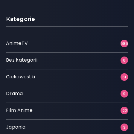
Kategorie
AnimeTV
585
Bez kategorii
6
Ciekawostki
61
Drama
9
Film Anime
122
Japonia
3