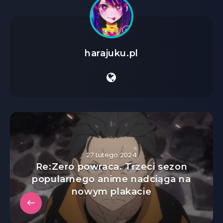
harajuku.pl
27 Lutego 2024
Re:Zero powraca. Trzeci sezon
popularnego anime nadciąga na
nowym plakacie